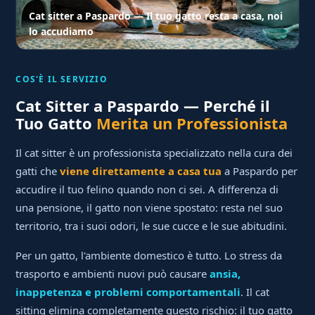
Cat sitter a Paspardo — Il tuo gatto resta a casa, noi
lo accudiamo
COS'È IL SERVIZIO
Cat Sitter a Paspardo — Perché il
Tuo Gatto
Merita un Professionista
Il cat sitter è un professionista specializzato nella cura dei
gatti che
viene direttamente a casa tua
a Paspardo per
accudire il tuo felino quando non ci sei. A differenza di
una pensione, il gatto non viene spostato: resta nel suo
territorio, tra i suoi odori, le sue cucce e le sue abitudini.
Per un gatto, l'ambiente domestico è tutto. Lo stress da
trasporto e ambienti nuovi può causare
ansia,
inappetenza e problemi comportamentali
. Il cat
sitting elimina completamente questo rischio: il tuo gatto