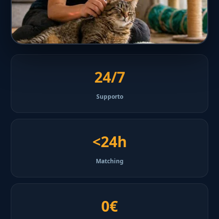
24/7
Supporto
<24h
Matching
0€