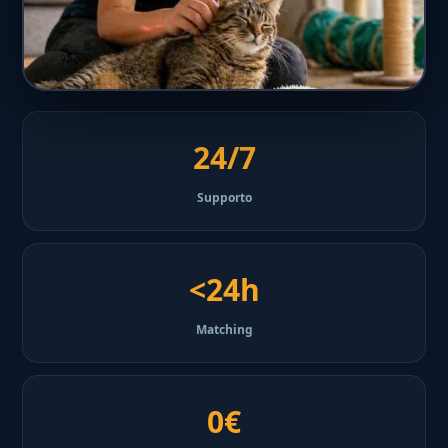
24/7
Supporto
<24h
Matching
0€