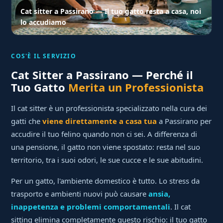
Cat sitter a Passirano — Il tuo gatto resta a casa, noi
lo accudiamo
COS'È IL SERVIZIO
Cat Sitter a Passirano — Perché il
Tuo Gatto
Merita un Professionista
Il cat sitter è un professionista specializzato nella cura dei
gatti che
viene direttamente a casa tua
a Passirano per
accudire il tuo felino quando non ci sei. A differenza di
una pensione, il gatto non viene spostato: resta nel suo
territorio, tra i suoi odori, le sue cucce e le sue abitudini.
Per un gatto, l'ambiente domestico è tutto. Lo stress da
trasporto e ambienti nuovi può causare
ansia,
inappetenza e problemi comportamentali
. Il cat
sitting elimina completamente questo rischio: il tuo gatto