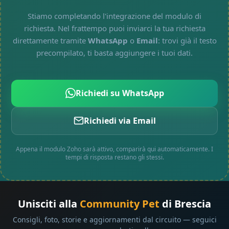
Stiamo completando l'integrazione del modulo di
richiesta. Nel frattempo puoi inviarci la tua richiesta
direttamente tramite
WhatsApp
o
Email
: trovi già il testo
precompilato, ti basta aggiungere i tuoi dati.
Richiedi su WhatsApp
Richiedi via Email
Appena il modulo Zoho sarà attivo, comparirà qui automaticamente. I
tempi di risposta restano gli stessi.
Unisciti alla
Community Pet
di Brescia
Consigli, foto, storie e aggiornamenti dal circuito — seguici