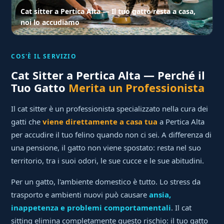
Cat sitter a Pertica Alta — Il tuo gatto resta a casa,
noi lo accudiamo
COS'È IL SERVIZIO
Cat Sitter a Pertica Alta — Perché il
Tuo Gatto
Merita un Professionista
Il cat sitter è un professionista specializzato nella cura dei
gatti che
viene direttamente a casa tua
a Pertica Alta
per accudire il tuo felino quando non ci sei. A differenza di
una pensione, il gatto non viene spostato: resta nel suo
territorio, tra i suoi odori, le sue cucce e le sue abitudini.
Per un gatto, l'ambiente domestico è tutto. Lo stress da
trasporto e ambienti nuovi può causare
ansia,
inappetenza e problemi comportamentali
. Il cat
sitting elimina completamente questo rischio: il tuo gatto