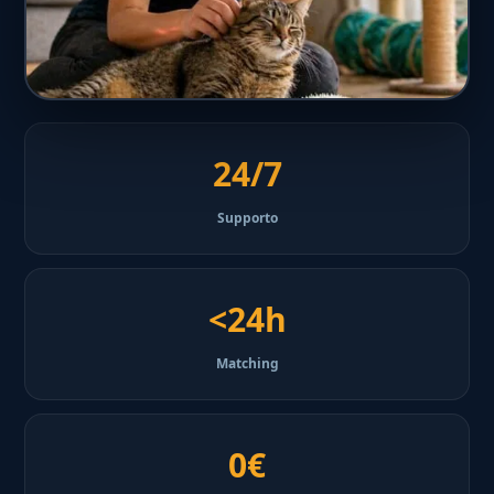
24/7
Supporto
<24h
Matching
0€