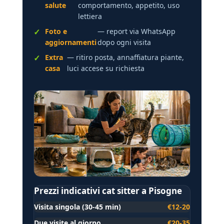
salute
comportamento, appetito, uso
lettiera
Foto e
— report via WhatsApp
aggiornamenti
dopo ogni visita
Extra
— ritiro posta, annaffiatura piante,
casa
luci accese su richiesta
Prezzi indicativi cat sitter a Pisogne
Visita singola (30-45 min)
€12-20
Due visite al giorno
€20-35