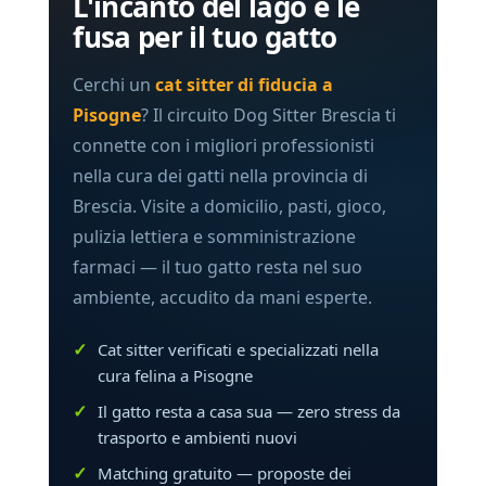
L'incanto del lago e le
fusa per il tuo gatto
Cerchi un
cat sitter di fiducia a
Pisogne
? Il circuito Dog Sitter Brescia ti
connette con i migliori professionisti
nella cura dei gatti nella provincia di
Brescia. Visite a domicilio, pasti, gioco,
pulizia lettiera e somministrazione
farmaci — il tuo gatto resta nel suo
ambiente, accudito da mani esperte.
Cat sitter verificati e specializzati nella
cura felina a Pisogne
Il gatto resta a casa sua — zero stress da
trasporto e ambienti nuovi
Matching gratuito — proposte dei