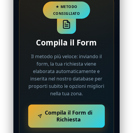
Compila il Form
Il metodo più veloce: inviando il
form, la tua richiesta viene
elaborata automaticamente e
inserita nel nostro database per
proporti subito le opzioni migliori
nella tua zona.
Compila il Form di
Richiesta