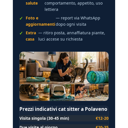
salute
comportamento, appetito, uso
lettiera
Foto e
— report via WhatsApp
aggiornamenti
dopo ogni visita
Extra
— ritiro posta, annaffiatura piante,
casa
luci accese su richiesta
Prezzi indicativi cat sitter a Polaveno
Visita singola (30-45 min)
€12-20
Due visite al giorno
€20-35