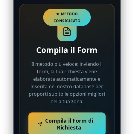
Compila il Form
Il metodo più veloce: inviando il
form, la tua richiesta viene
elaborata automaticamente e
inserita nel nostro database per
proporti subito le opzioni migliori
nella tua zona.
Compila il Form di
Richiesta