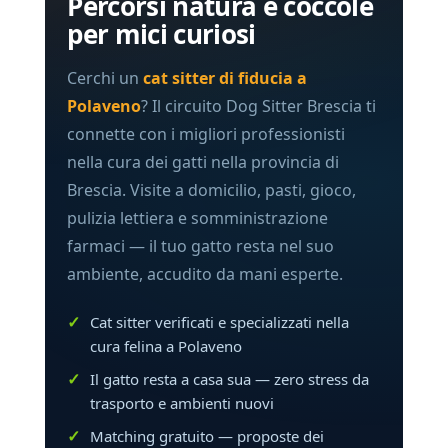
Percorsi natura e coccole
per mici curiosi
Cerchi un
cat sitter di fiducia a
Polaveno
? Il circuito Dog Sitter Brescia ti
connette con i migliori professionisti
nella cura dei gatti nella provincia di
Brescia. Visite a domicilio, pasti, gioco,
pulizia lettiera e somministrazione
farmaci — il tuo gatto resta nel suo
ambiente, accudito da mani esperte.
Cat sitter verificati e specializzati nella
cura felina a Polaveno
Il gatto resta a casa sua — zero stress da
trasporto e ambienti nuovi
Matching gratuito — proposte dei