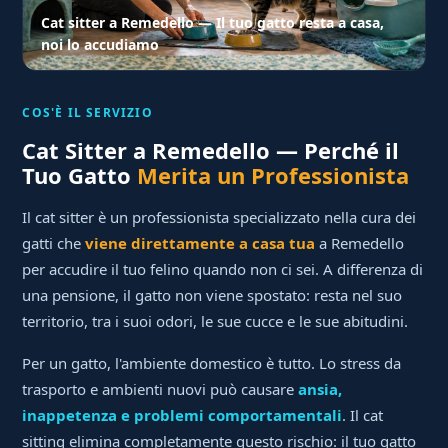
Cat sitter a Remedello — Il tuo gatto resta a casa,
noi lo accudiamo
COS'È IL SERVIZIO
Cat Sitter a Remedello — Perché il
Tuo Gatto
Merita un Professionista
Il cat sitter è un professionista specializzato nella cura dei
gatti che
viene direttamente a casa tua
a Remedello
per accudire il tuo felino quando non ci sei. A differenza di
una pensione, il gatto non viene spostato: resta nel suo
territorio, tra i suoi odori, le sue cucce e le sue abitudini.
Per un gatto, l'ambiente domestico è tutto. Lo stress da
trasporto e ambienti nuovi può causare
ansia,
inappetenza e problemi comportamentali
. Il cat
sitting elimina completamente questo rischio: il tuo gatto