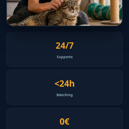
24/7
Supporto
<24h
Matching
0€