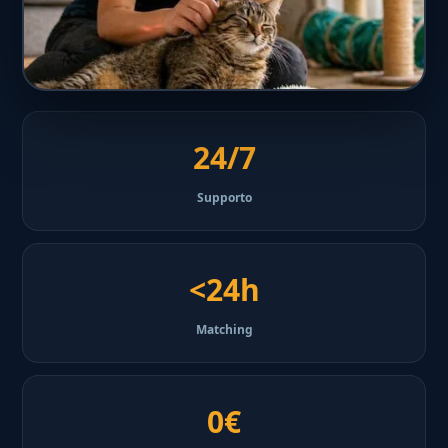
24/7
Supporto
<24h
Matching
0€