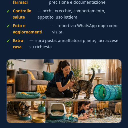
farmaci
precisione e documentazione
Controllo
— occhi, orecchie, comportamento,
salute
appetito, uso lettiera
Foto e
— report via WhatsApp dopo ogni
aggiornamenti
visita
Extra
— ritiro posta, annaffiatura piante, luci accese
casa
su richiesta