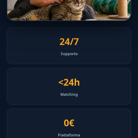
24/7
Supporto
<24h
Matching
0€
Piattaforma