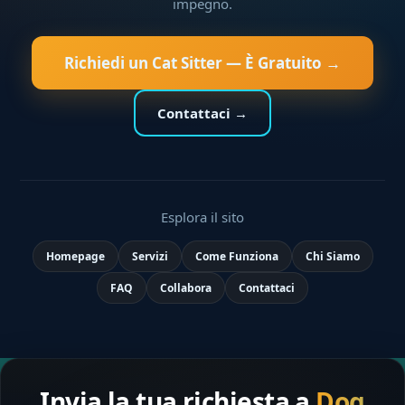
impegno.
Richiedi un Cat Sitter — È Gratuito →
Contattaci →
Esplora il sito
Homepage
Servizi
Come Funziona
Chi Siamo
FAQ
Collabora
Contattaci
Invia la tua richiesta a
Dog