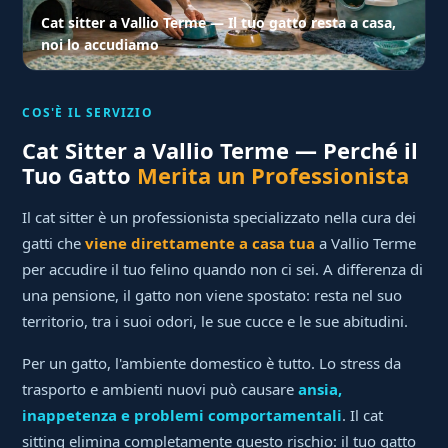
Cat sitter a Vallio Terme — Il tuo gatto resta a casa,
noi lo accudiamo
COS'È IL SERVIZIO
Cat Sitter a Vallio Terme — Perché il
Tuo Gatto
Merita un Professionista
Il cat sitter è un professionista specializzato nella cura dei
gatti che
viene direttamente a casa tua
a Vallio Terme
per accudire il tuo felino quando non ci sei. A differenza di
una pensione, il gatto non viene spostato: resta nel suo
territorio, tra i suoi odori, le sue cucce e le sue abitudini.
Per un gatto, l'ambiente domestico è tutto. Lo stress da
trasporto e ambienti nuovi può causare
ansia,
inappetenza e problemi comportamentali
. Il cat
sitting elimina completamente questo rischio: il tuo gatto