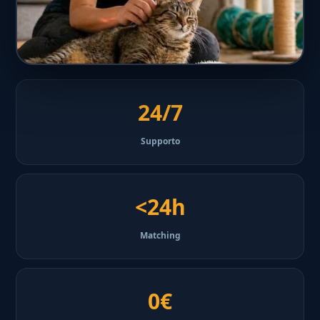
24/7
Supporto
<24h
Matching
0€