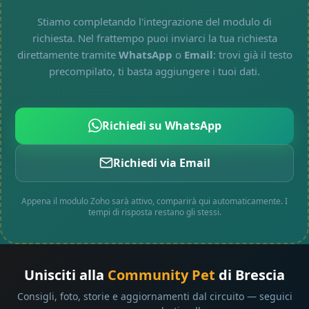
Stiamo completando l'integrazione del modulo di
richiesta. Nel frattempo puoi inviarci la tua richiesta
direttamente tramite
WhatsApp
o
Email
: trovi già il testo
precompilato, ti basta aggiungere i tuoi dati.
Richiedi su WhatsApp
Richiedi via Email
Appena il modulo Zoho sarà attivo, comparirà qui automaticamente. I
tempi di risposta restano gli stessi.
Unisciti alla
Community Pet
di Brescia
Consigli, foto, storie e aggiornamenti dal circuito — seguici