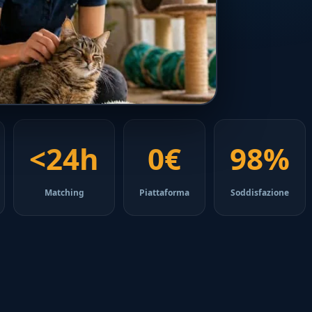
<24h
0€
98%
Matching
Piattaforma
Soddisfazione