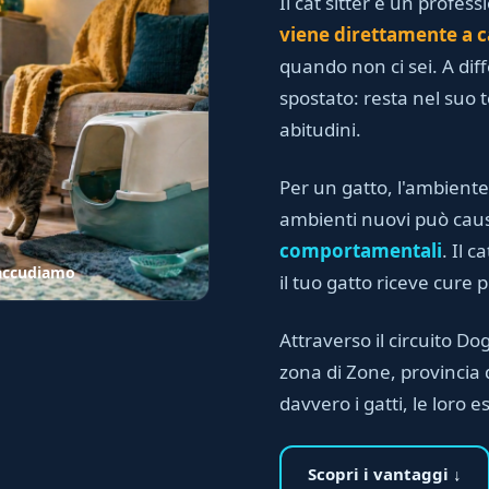
Il cat sitter è un profess
viene direttamente a c
quando non ci sei. A dif
spostato: resta nel suo te
abitudini.
Per un gatto, l'ambiente
ambienti nuovi può ca
comportamentali
. Il 
o accudiamo
il tuo gatto riceve cure 
Attraverso il circuito Dog 
zona di Zone, provincia 
davvero i gatti, le loro e
Scopri i vantaggi ↓