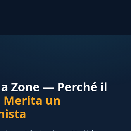
r a Zone — Perché il
o
Merita un
nista