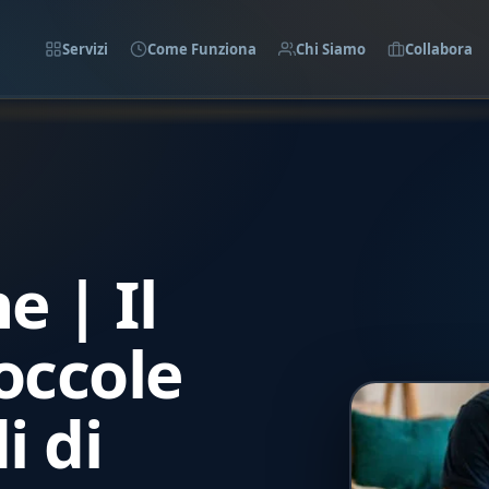
Servizi
Come Funziona
Chi Siamo
Collabora
e | Il
occole
i di