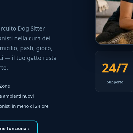
circuito Dog Sitter
nisti nella cura dei
micilio, pasti, gioco,
i — il tuo gatto resta
24/7
te.
Supporto
a Zone
 e ambienti nuovi
onisti in meno di 24 ore
me funziona ↓