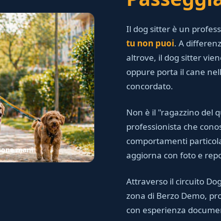
Il dog sitter è un profe
tu non puoi
. A differen
altrove, il dog sitter v
oppure porta il cane nell
concordato.
Non è il "ragazzino del q
professionista che conos
comportamenti particola
buone mani
aggiorna con foto e repo
Attraverso il circuito Dog 
zona di Berzo Demo, provi
con esperienza docume