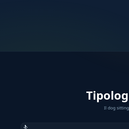
Tipolog
Il dog sitti
🚶