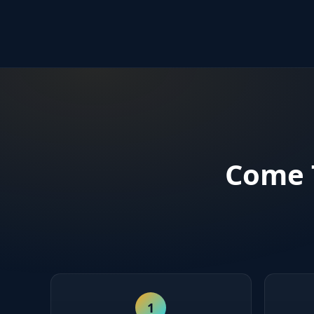
Come T
1