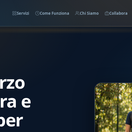
Servizi
Come Funziona
Chi Siamo
Collabora
rzo
ra e
per