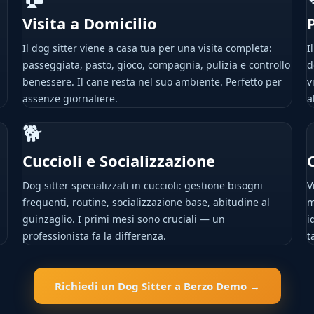
Visita a Domicilio
Il dog sitter viene a casa tua per una visita completa:
I
passeggiata, pasto, gioco, compagnia, pulizia e controllo
d
benessere. Il cane resta nel suo ambiente. Perfetto per
v
assenze giornaliere.
a
🐕
Cuccioli e Socializzazione
Dog sitter specializzati in cuccioli: gestione bisogni
V
frequenti, routine, socializzazione base, abitudine al
m
guinzaglio. I primi mesi sono cruciali — un
i
professionista fa la differenza.
t
Richiedi un Dog Sitter a Berzo Demo →