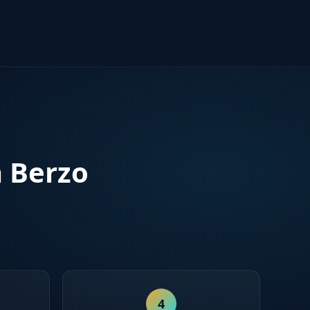
a Berzo
4