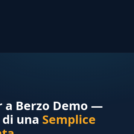
er a Berzo Demo —
 di una
Semplice
ata