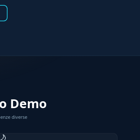
rzo Demo
genze diverse
🌙