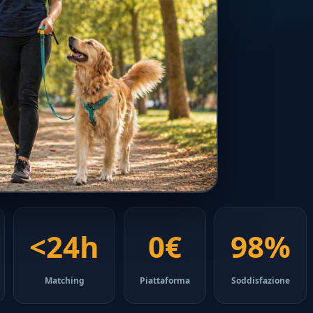
<24h
0€
98%
Matching
Piattaforma
Soddisfazione