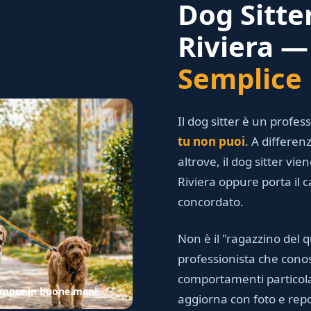
Dog Sitte
Riviera —
Semplice
Il dog sitter è un profe
tu non puoi
. A differen
altrove, il dog sitter vi
Riviera oppure porta il c
concordato.
Non è il "ragazzino del q
professionista che conos
comportamenti particola
sempre in buone mani
aggiorna con foto e repo