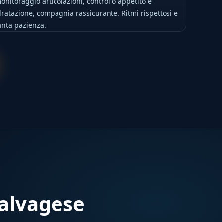
onitoraggio articolazioni, controllo appetito e
dratazione, compagnia rassicurante. Ritmi rispettosi e
anta pazienza.
Calvagese