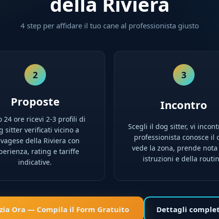
della Riviera
4 step per affidare il tuo cane al professionista giusto
2
3
Proposte
Incontro
 24 ore ricevi 2-3 profili di
Scegli il dog sitter, vi incont
 sitter verificati vicino a
professionista conosce il 
lvagese della Riviera con
vede la zona, prende nota
perienza, rating e tariffe
istruzioni e della routi
indicative.
izia Ora — Compila il Form Gratuito
Dettagli comple