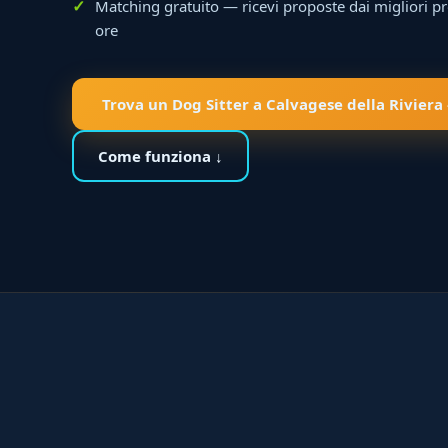
Matching gratuito — ricevi proposte dai migliori pr
ore
Trova un Dog Sitter a Calvagese della Riviera
Come funziona ↓