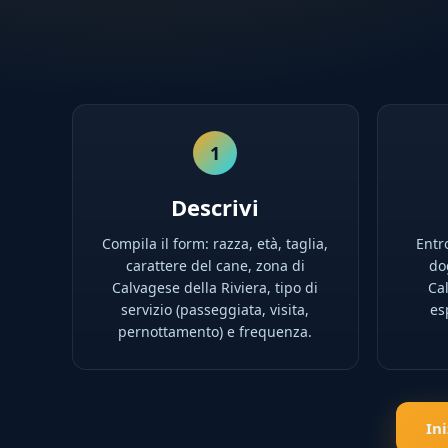
1
Descrivi
Compila il form: razza, età, taglia,
Entro
carattere del cane, zona di
dog
Calvagese della Riviera, tipo di
Ca
servizio (passeggiata, visita,
es
pernottamento) e frequenza.
In