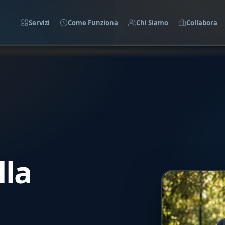
Servizi
Come Funziona
Chi Siamo
Collabora
lla