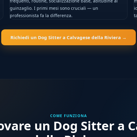
frequenti, routine, socializzazione base, abitudine al
m
guinzaglio. I primi mesi sono cruciali — un
i
professionista fa la differenza.
t
Richiedi un Dog Sitter a Calvagese della Riviera →
COME FUNZIONA
vare un Dog Sitter a 