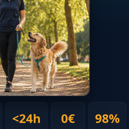
<24h
0€
98%