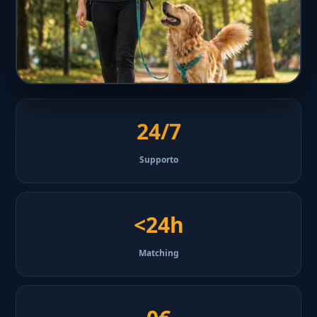
24/7
Supporto
<24h
Matching