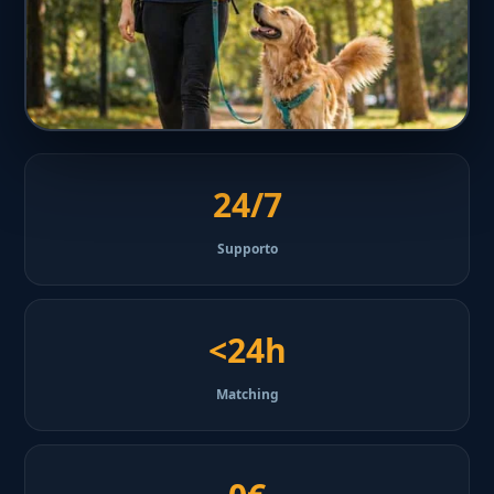
24/7
Supporto
<24h
Matching