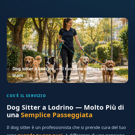
Dog sitter a Lodrino — Il tuo cane sempre in buone
mani
COS'È IL SERVIZIO
Dog Sitter a Lodrino — Molto Più di
una
Semplice Passeggiata
Il dog sitter è un professionista che si prende cura del tuo
cane
quando tu non puoi
. A differenza di una pensione