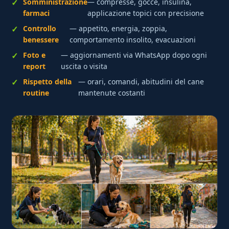
Somministrazione
— compresse, gocce, insulina,
farmaci
applicazione topici con precisione
Controllo
— appetito, energia, zoppia,
benessere
comportamento insolito, evacuazioni
Foto e
— aggiornamenti via WhatsApp dopo ogni
report
uscita o visita
Rispetto della
— orari, comandi, abitudini del cane
routine
mantenute costanti