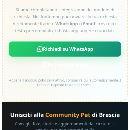
Stiamo completando l'integrazione del modulo di
richiesta. Nel frattempo puoi inviarci la tua richiesta
direttamente tramite
WhatsApp
o
Email
: trovi già il
testo precompilato, ti basta aggiungere i tuoi dati.
Richiedi su WhatsApp
Richiedi via Email
Appena il modulo Zoho sarà attivo, comparirà qui automaticamente. I
tempi di risposta restano gli stessi.
Unisciti alla
Community Pet
di Brescia
Consigli, foto, storie e aggiornamenti dal circuito —
seguici per non perderti nulla