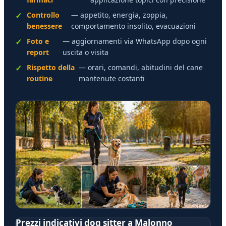
Controllo
— appetito, energia, zoppia,
benessere
comportamento insolito, evacuazioni
Foto e
— aggiornamenti via WhatsApp dopo ogni
report
uscita o visita
Rispetto della
— orari, comandi, abitudini del cane
routine
mantenute costanti
Prezzi indicativi dog sitter a Malonno