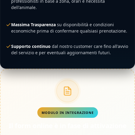
professionisti in base a zona, orari e necessità
dell'animale.
Massima Trasparenza
su disponibilità e condizioni
economiche prima di confermare qualsiasi prenotazione.
Supporto continuo
dal nostro customer care fino all'avvio
del servizio e per eventuali aggiornamenti futuri.
MODULO IN INTEGRAZIONE
Il form online è in fase di attivazione