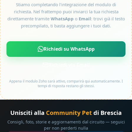
Stiamo completando l'integrazione del modulo di
richiesta. Nel frattempo puoi inviarci la tua richiesta
direttamente tramite
WhatsApp
o
Email
: trovi già il testo
precompilato, ti basta aggiungere i tuoi dati.
Richiedi su WhatsApp
Richiedi via Email
Appena il modulo Zoho sarà attivo, comparirà qui automaticamente. I
tempi di risposta restano gli stessi.
Unisciti alla
Community Pet
di Brescia
Consigli, foto, storie e aggiornamenti dal circuito — seguici
per non perderti nulla