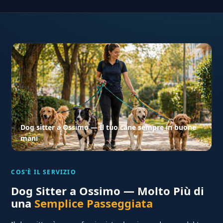
Dog sitter a Ossimo — Il tuo cane sempre in buone
mani
COS'È IL SERVIZIO
Dog Sitter a Ossimo — Molto Più di
una
Semplice Passeggiata