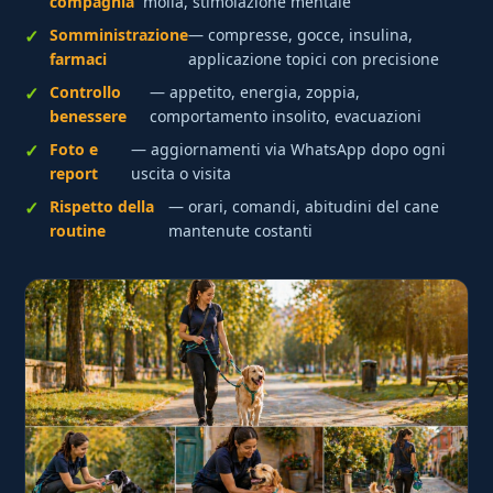
compagnia
molla, stimolazione mentale
Somministrazione
— compresse, gocce, insulina,
farmaci
applicazione topici con precisione
Controllo
— appetito, energia, zoppia,
benessere
comportamento insolito, evacuazioni
Foto e
— aggiornamenti via WhatsApp dopo ogni
report
uscita o visita
Rispetto della
— orari, comandi, abitudini del cane
routine
mantenute costanti