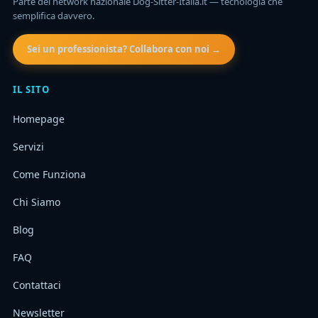
Parte del network nazionale Dog-Sitter-Italia.it — tecnologia che
semplifica davvero.
Sei un professionista? Collabora con noi →
IL SITO
Homepage
Servizi
Come Funziona
Chi Siamo
Blog
FAQ
Contattaci
Newsletter