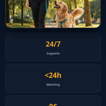
24/7
Supporto
<24h
Matching