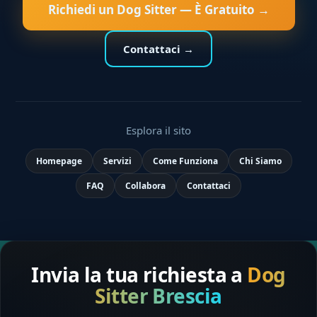
Richiedi un Dog Sitter — È Gratuito →
Contattaci →
Esplora il sito
Homepage
Servizi
Come Funziona
Chi Siamo
FAQ
Collabora
Contattaci
Invia la tua richiesta a
Dog
Sitter Brescia