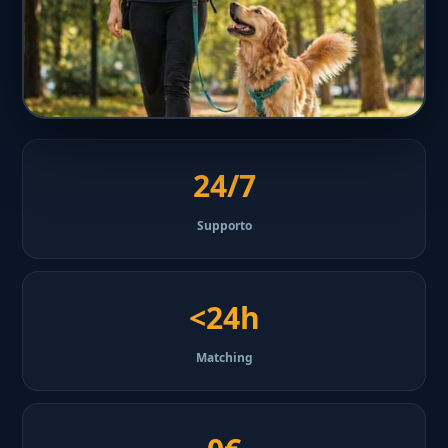
24/7
Supporto
<24h
Matching