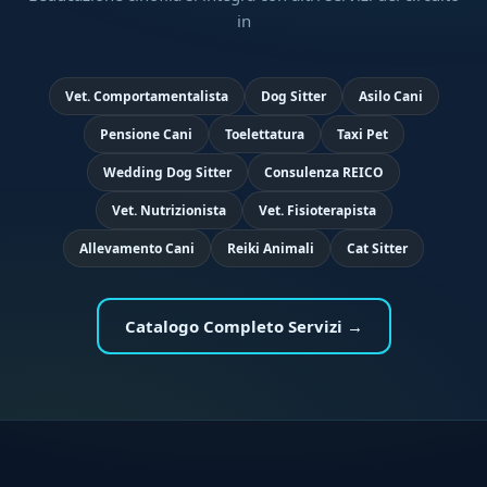
in
Vet. Comportamentalista
Dog Sitter
Asilo Cani
Pensione Cani
Toelettatura
Taxi Pet
Wedding Dog Sitter
Consulenza REICO
Vet. Nutrizionista
Vet. Fisioterapista
Allevamento Cani
Reiki Animali
Cat Sitter
Catalogo Completo Servizi →