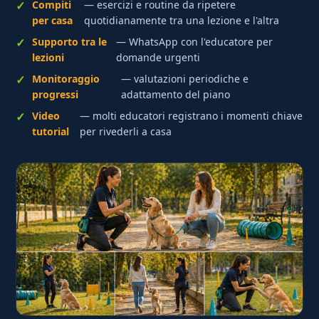
Compiti
— esercizi e routine da ripetere
per casa
quotidianamente tra una lezione e l'altra
Supporto tra le
— WhatsApp con l'educatore per
lezioni
domande urgenti
Monitoraggio
— valutazioni periodiche e
progressi
adattamento del piano
Video
— molti educatori registrano i momenti chiave
tutorial
per rivederli a casa