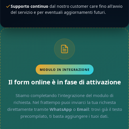
Supporto continuo
dal nostro customer care fino all'avvio
del servizio e per eventuali aggiornamenti futuri.
MODULO IN INTEGRAZIONE
Il form online è in fase di attivazione
Stiamo completando l'integrazione del modulo di
richiesta. Nel frattempo puoi inviarci la tua richiesta
direttamente tramite
WhatsApp
o
Email
: trovi già il testo
precompilato, ti basta aggiungere i tuoi dati.