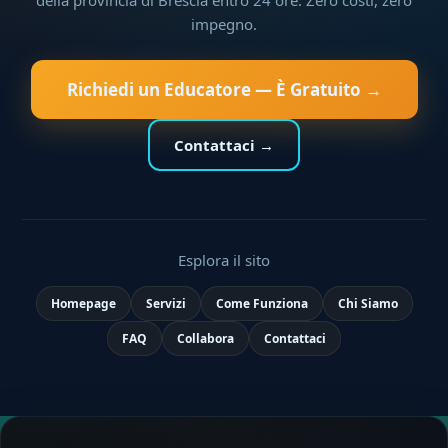
impegno.
Richiedi un Educatore — È Gratuito →
Contattaci →
Esplora il sito
Homepage
Servizi
Come Funziona
Chi Siamo
FAQ
Collabora
Contattaci