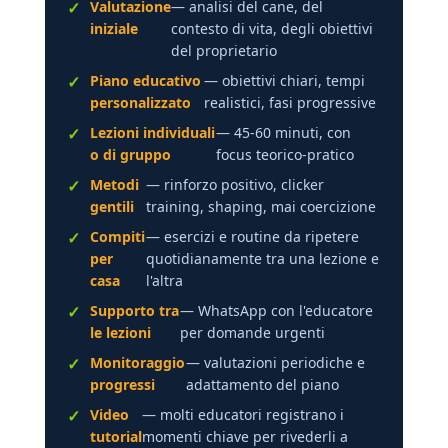
Valutazione
— analisi del cane, del
iniziale
contesto di vita, degli obiettivi
del proprietario
Piano educativo
— obiettivi chiari, tempi
personalizzato
realistici, fasi progressive
Lezioni individuali
— 45-60 minuti, con
o di gruppo
focus teorico-pratico
Metodi
— rinforzo positivo, clicker
gentili
training, shaping, mai coercizione
Compiti
— esercizi e routine da ripetere
per
quotidianamente tra una lezione e
casa
l'altra
Supporto tra
— WhatsApp con l'educatore
le lezioni
per domande urgenti
Monitoraggio
— valutazioni periodiche e
progressi
adattamento del piano
Video
— molti educatori registrano i
tutorial
momenti chiave per rivederli a