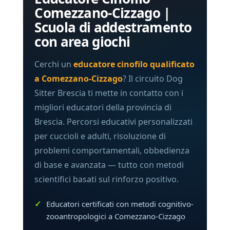
Comezzano-Cizzago |
Scuola di addestramento
con area giochi
Cerchi un
educatore cinofilo qualificato
a Comezzano-Cizzago
? Il circuito Dog
Sitter Brescia ti mette in contatto con i
migliori educatori della provincia di
Brescia. Percorsi educativi personalizzati
per cuccioli e adulti, risoluzione di
problemi comportamentali, obbedienza
di base e avanzata — tutto con metodi
scientifici basati sul rinforzo positivo.
Educatori certificati con metodi cognitivo-
zooantropologici a Comezzano-Cizzago