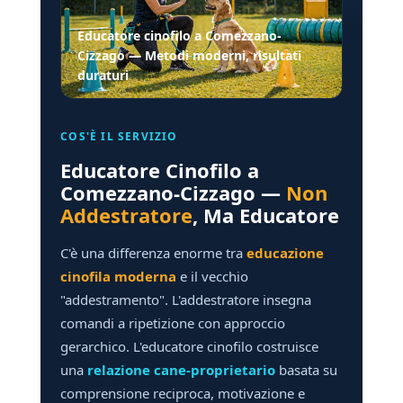
Educatore cinofilo a Comezzano-
Cizzago — Metodi moderni, risultati
duraturi
COS'È IL SERVIZIO
Educatore Cinofilo a
Comezzano-Cizzago —
Non
Addestratore
, Ma Educatore
C'è una differenza enorme tra
educazione
cinofila moderna
e il vecchio
"addestramento". L'addestratore insegna
comandi a ripetizione con approccio
gerarchico. L'educatore cinofilo costruisce
una
relazione cane-proprietario
basata su
comprensione reciproca, motivazione e