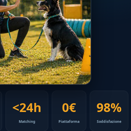
<24h
0€
98%
Matching
Piattaforma
Soddisfazione