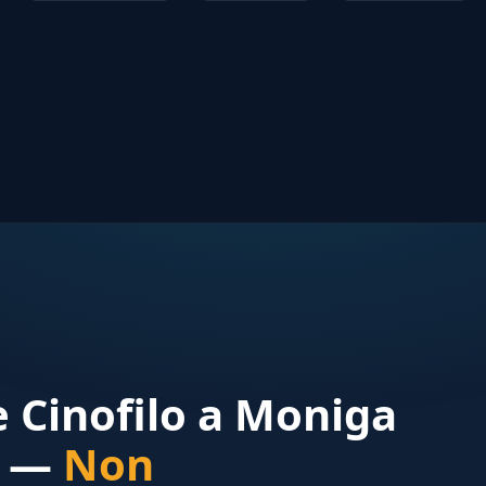
 Cinofilo a Moniga
a —
Non