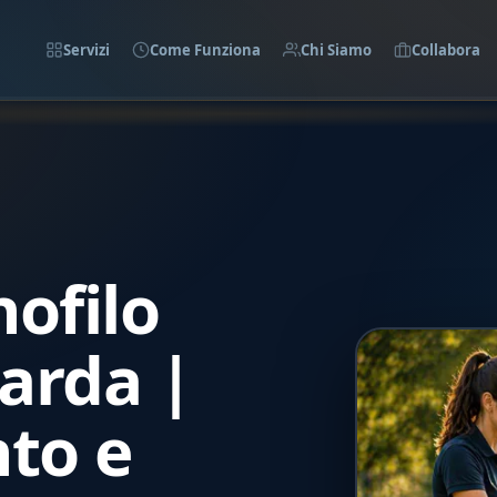
Servizi
Come Funziona
Chi Siamo
Collabora
ofilo
arda |
to e