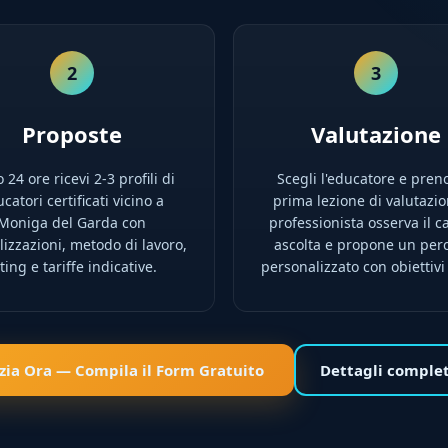
2
3
Proposte
Valutazione
 24 ore ricevi 2-3 profili di
Scegli l'educatore e preno
catori certificati vicino a
prima lezione di valutazion
Moniga del Garda con
professionista osserva il ca
lizzazioni, metodo di lavoro,
ascolta e propone un per
ting e tariffe indicative.
personalizzato con obiettivi 
izia Ora — Compila il Form Gratuito
Dettagli comple