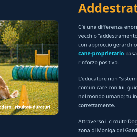
Addestra
C'è una differenza eno
vecchio "addestramento"
con approccio gerarchico
cane-proprietario
basa
rinforzo positivo.
L'educatore non "sistem
comunicare con lui, guid
nel mondo umano; tu imp
correttamente.
erni, risultati duraturi
Attraverso il circuito Dog
zona di Moniga del Garda