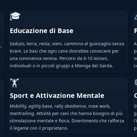
🎓
Educazione di Base
Seduto, terra, resta, vieni, cammino al guinzaglio senza
A
,
tirare. Le basi che ogni cane dovrebbe conoscere per
p
una convivenza serena. Percorsi da 6-10 lezioni,
s
individuali o in piccoli gruppi a Moniga del Garda.
c
🏋
Sport e Attivazione Mentale
Mobility, agility base, rally obedience, nose work,
S
mantrailing. Attività per cani che hanno bisogno di più
g
stimolazione mentale e fisica. Divertimento che rafforza
l
il legame con il proprietario.
p