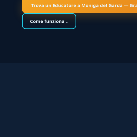
Trova un Educatore a Moniga del Garda — Gra
Come funziona ↓