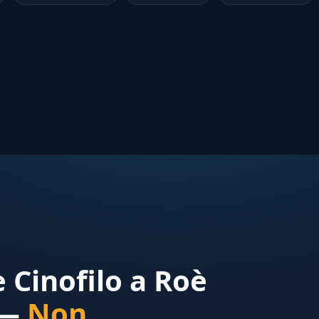
 Cinofilo a Roè
 —
Non