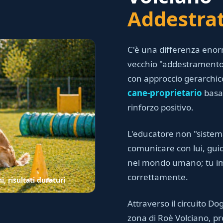
Addestra
C'è una differenza eno
vecchio "addestramento"
con approccio gerarchico
cane-proprietario
basa
rinforzo positivo.
L'educatore non "sistem
comunicare con lui, guid
nel mondo umano; tu imp
correttamente.
 risultati duraturi
Attraverso il circuito Dog
zona di Roè Volciano, pr