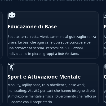
🎓
Educazione di Base
Seduto, terra, resta, vieni, cammino al guinzaglio senza
A
,
tirare. Le basi che ogni cane dovrebbe conoscere per
p
una convivenza serena. Percorsi da 6-10 lezioni,
s
individuali o in piccoli gruppi a Roè Volciano.
c
🏋
Sport e Attivazione Mentale
Mobility, agility base, rally obedience, nose work,
S
mantrailing. Attività per cani che hanno bisogno di più
g
stimolazione mentale e fisica. Divertimento che rafforza
l
il legame con il proprietario.
p