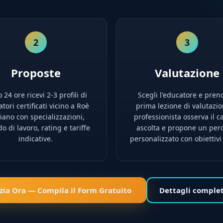
2
3
Proposte
Valutazione
 24 ore ricevi 2-3 profili di
Scegli l'educatore e preno
tori certificati vicino a Roè
prima lezione di valutazion
iano con specializzazioni,
professionista osserva il ca
o di lavoro, rating e tariffe
ascolta e propone un per
indicative.
personalizzato con obiettivi 
izia Ora — Compila il Form Gratuito
Dettagli comple