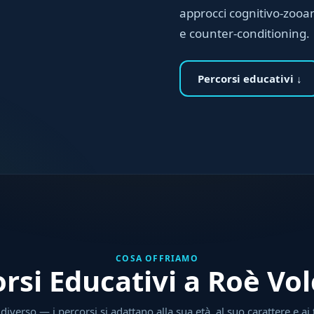
approcci cognitivo-zooant
e counter-conditioning.
Percorsi educativi ↓
COSA OFFRIAMO
rsi Educativi a Roè Vo
iverso — i percorsi si adattano alla sua età, al suo carattere e ai 