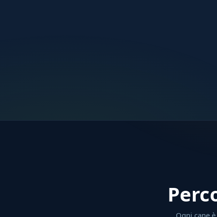
Perco
Ogni cane è d