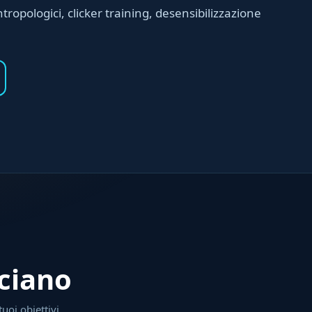
ropologici, clicker training, desensibilizzazione
lciano
tuoi obiettivi