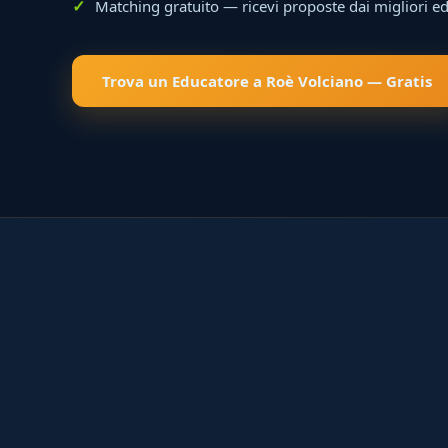
Matching gratuito — ricevi proposte dai migliori e
Trova un Educatore a Roè Volciano — Gratis