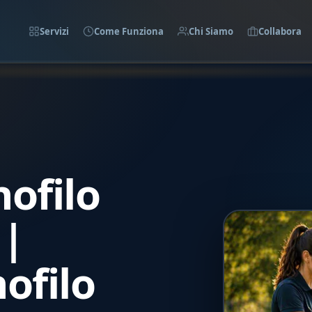
Servizi
Come Funziona
Chi Siamo
Collabora
ofilo
 |
ofilo