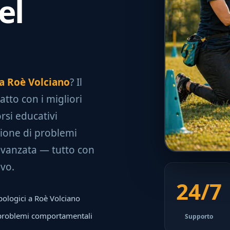
el
 a Roè Volciano
? Il
atto con i migliori
rsi educativi
uzione di problemi
avanzata — tutto con
ivo.
24/7
pologici a Roè Volciano
 problemi comportamentali
Supporto