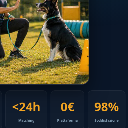
<24h
0€
98%
Matching
Piattaforma
Soddisfazione