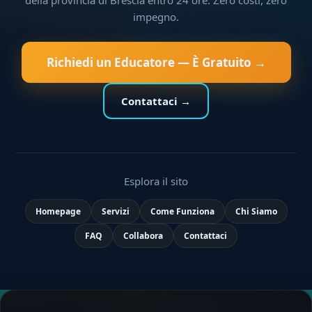
impegno.
Richiedi un Educatore — È Gratuito →
Contattaci →
Esplora il sito
Homepage
Servizi
Come Funziona
Chi Siamo
FAQ
Collabora
Contattaci