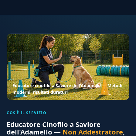
Educatore cinofilo a Saviore dell'Adamello — Metodi
moderni, risultati duraturi
COS'È IL SERVIZIO
Educatore Cinofilo a Saviore
dell'Adamello —
Non Addestratore
,