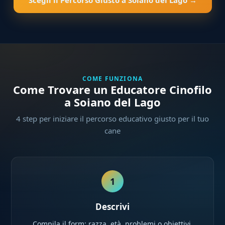
Scegli il Percorso Giusto a Soiano del Lago →
COME FUNZIONA
Come Trovare un Educatore Cinofilo
a Soiano del Lago
4 step per iniziare il percorso educativo giusto per il tuo
cane
1
Descrivi
Compila il form: razza, età, problemi o obiettivi,