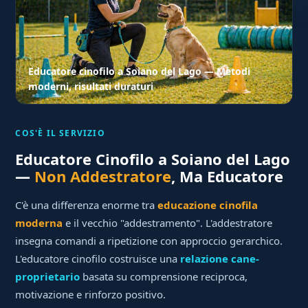
Educatore cinofilo a Soiano del Lago — Metodi
moderni, risultati duraturi
COS'È IL SERVIZIO
Educatore Cinofilo a Soiano del Lago
—
Non Addestratore
, Ma Educatore
C'è una differenza enorme tra
educazione cinofila
moderna
e il vecchio "addestramento". L'addestratore
insegna comandi a ripetizione con approccio gerarchico.
L'educatore cinofilo costruisce una
relazione cane-
proprietario
basata su comprensione reciproca,
motivazione e rinforzo positivo.