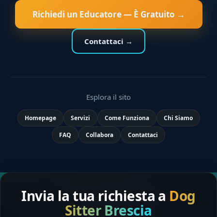
Richiedi un Educatore — È Gratuito →
Contattaci →
Esplora il sito
Homepage
Servizi
Come Funziona
Chi Siamo
FAQ
Collabora
Contattaci
Invia la tua richiesta a
Dog
Sitter Brescia