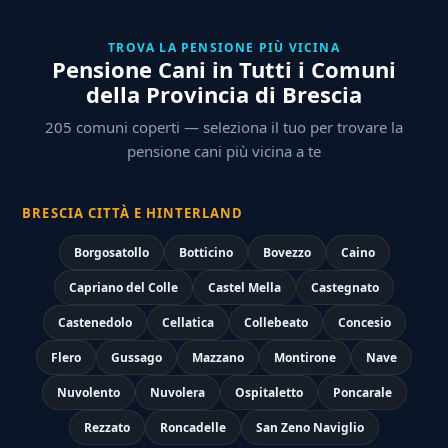
TROVA LA PENSIONE PIÙ VICINA
Pensione Cani in Tutti i Comuni
della Provincia di Brescia
205 comuni coperti — seleziona il tuo per trovare la
pensione cani più vicina a te
BRESCIA CITTÀ E HINTERLAND
Borgosatollo
Botticino
Bovezzo
Caino
Capriano del Colle
Castel Mella
Castegnato
Castenedolo
Cellatica
Collebeato
Concesio
Flero
Gussago
Mazzano
Montirone
Nave
Nuvolento
Nuvolera
Ospitaletto
Poncarale
Rezzato
Roncadelle
San Zeno Naviglio