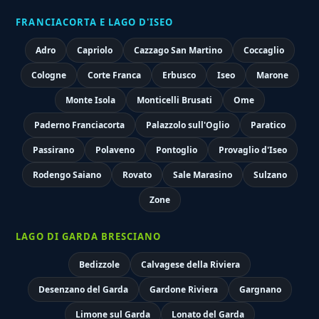
FRANCIACORTA E LAGO D'ISEO
Adro
Capriolo
Cazzago San Martino
Coccaglio
Cologne
Corte Franca
Erbusco
Iseo
Marone
Monte Isola
Monticelli Brusati
Ome
Paderno Franciacorta
Palazzolo sull'Oglio
Paratico
Passirano
Polaveno
Pontoglio
Provaglio d'Iseo
Rodengo Saiano
Rovato
Sale Marasino
Sulzano
Zone
LAGO DI GARDA BRESCIANO
Bedizzole
Calvagese della Riviera
Desenzano del Garda
Gardone Riviera
Gargnano
Limone sul Garda
Lonato del Garda