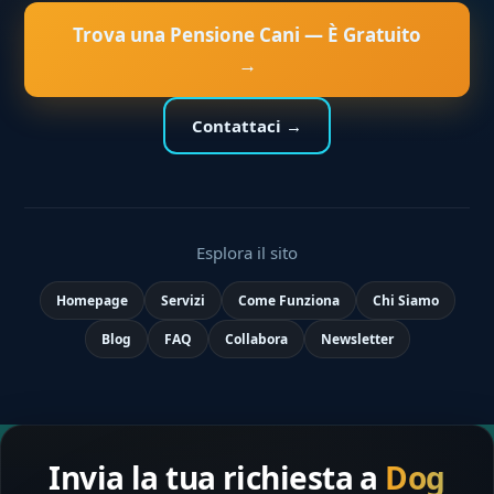
Trova una Pensione Cani — È Gratuito
→
Contattaci →
Esplora il sito
Homepage
Servizi
Come Funziona
Chi Siamo
Blog
FAQ
Collabora
Newsletter
Invia la tua richiesta a
Dog