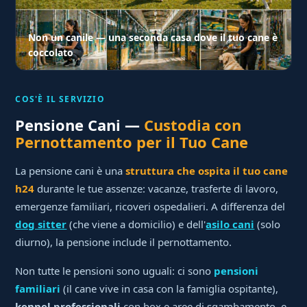
Non un canile — una seconda casa dove il tuo cane è
coccolato
COS'È IL SERVIZIO
Pensione Cani —
Custodia con
Pernottamento per il Tuo Cane
La pensione cani è una
struttura che ospita il tuo cane
h24
durante le tue assenze: vacanze, trasferte di lavoro,
emergenze familiari, ricoveri ospedalieri. A differenza del
dog sitter
(che viene a domicilio) e dell'
asilo cani
(solo
diurno), la pensione include il pernottamento.
Non tutte le pensioni sono uguali: ci sono
pensioni
familiari
(il cane vive in casa con la famiglia ospitante),
kennel professionali
con box e aree di sgambamento, e