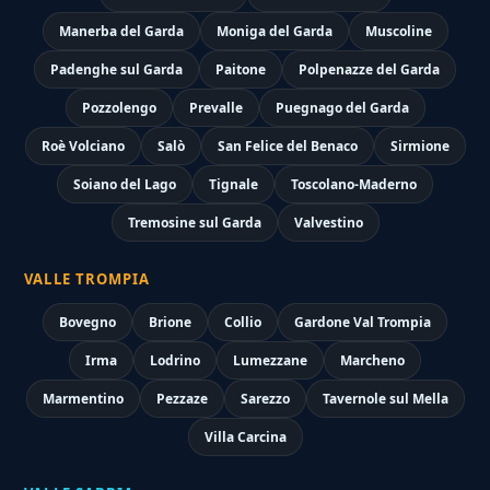
Manerba del Garda
Moniga del Garda
Muscoline
Padenghe sul Garda
Paitone
Polpenazze del Garda
Pozzolengo
Prevalle
Puegnago del Garda
Roè Volciano
Salò
San Felice del Benaco
Sirmione
Soiano del Lago
Tignale
Toscolano-Maderno
Tremosine sul Garda
Valvestino
VALLE TROMPIA
Bovegno
Brione
Collio
Gardone Val Trompia
Irma
Lodrino
Lumezzane
Marcheno
Marmentino
Pezzaze
Sarezzo
Tavernole sul Mella
Villa Carcina