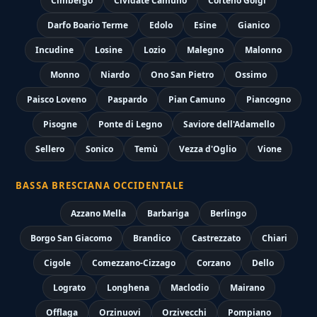
Cimbergo
Cividate Camuno
Corteno Golgi
Darfo Boario Terme
Edolo
Esine
Gianico
Incudine
Losine
Lozio
Malegno
Malonno
Monno
Niardo
Ono San Pietro
Ossimo
Paisco Loveno
Paspardo
Pian Camuno
Piancogno
Pisogne
Ponte di Legno
Saviore dell'Adamello
Sellero
Sonico
Temù
Vezza d'Oglio
Vione
BASSA BRESCIANA OCCIDENTALE
Azzano Mella
Barbariga
Berlingo
Borgo San Giacomo
Brandico
Castrezzato
Chiari
Cigole
Comezzano-Cizzago
Corzano
Dello
Lograto
Longhena
Maclodio
Mairano
Offlaga
Orzinuovi
Orzivecchi
Pompiano