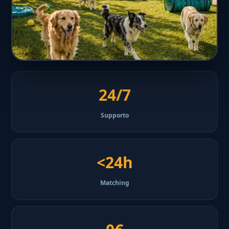
24/7
Supporto
<24h
Matching