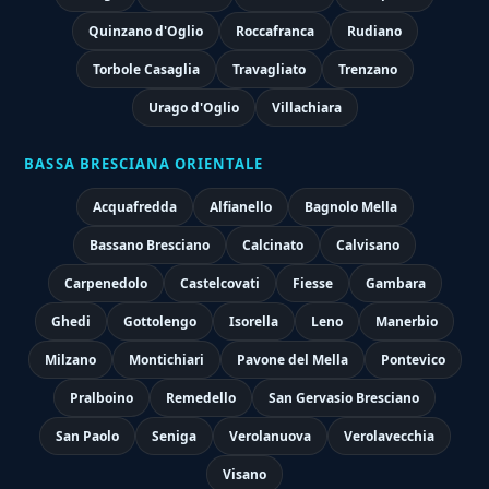
Quinzano d'Oglio
Roccafranca
Rudiano
Torbole Casaglia
Travagliato
Trenzano
Urago d'Oglio
Villachiara
BASSA BRESCIANA ORIENTALE
Acquafredda
Alfianello
Bagnolo Mella
Bassano Bresciano
Calcinato
Calvisano
Carpenedolo
Castelcovati
Fiesse
Gambara
Ghedi
Gottolengo
Isorella
Leno
Manerbio
Milzano
Montichiari
Pavone del Mella
Pontevico
Pralboino
Remedello
San Gervasio Bresciano
San Paolo
Seniga
Verolanuova
Verolavecchia
Visano