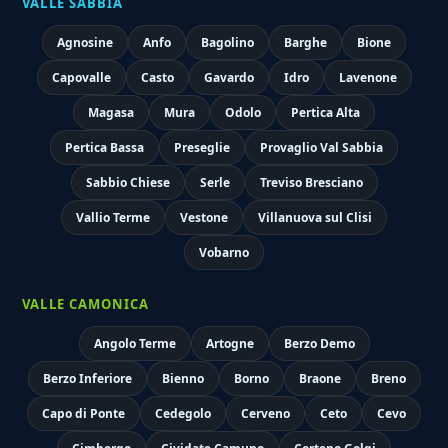
VALLE SABBIA
Agnosine
Anfo
Bagolino
Barghe
Bione
Capovalle
Casto
Gavardo
Idro
Lavenone
Magasa
Mura
Odolo
Pertica Alta
Pertica Bassa
Preseglie
Provaglio Val Sabbia
Sabbio Chiese
Serle
Treviso Bresciano
Vallio Terme
Vestone
Villanuova sul Clisi
Vobarno
VALLE CAMONICA
Angolo Terme
Artogne
Berzo Demo
Berzo Inferiore
Bienno
Borno
Braone
Breno
Capo di Ponte
Cedegolo
Cerveno
Ceto
Cevo