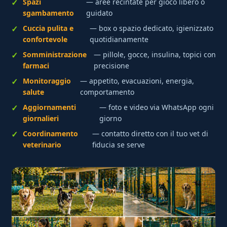
Spazi
— aree recintate per gioco libero o
sgambamento
guidato
Cuccia pulita e
— box o spazio dedicato, igienizzato
confortevole
quotidianamente
Somministrazione
— pillole, gocce, insulina, topici con
farmaci
precisione
Monitoraggio
— appetito, evacuazioni, energia,
salute
comportamento
Aggiornamenti
— foto e video via WhatsApp ogni
giornalieri
giorno
Coordinamento
— contatto diretto con il tuo vet di
veterinario
fiducia se serve