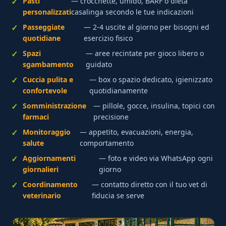
Pasti
— crocchette, umido, BARF o dieta
personalizzati
casalinga secondo le tue indicazioni
Passeggiate
— 2-4 uscite al giorno per bisogni ed
quotidiane
esercizio fisico
Spazi
— aree recintate per gioco libero o
sgambamento
guidato
Cuccia pulita e
— box o spazio dedicato, igienizzato
confortevole
quotidianamente
Somministrazione
— pillole, gocce, insulina, topici con
farmaci
precisione
Monitoraggio
— appetito, evacuazioni, energia,
salute
comportamento
Aggiornamenti
— foto e video via WhatsApp ogni
giornalieri
giorno
Coordinamento
— contatto diretto con il tuo vet di
veterinario
fiducia se serve