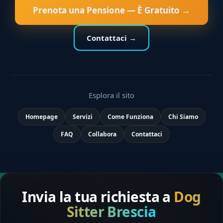
Prenota una Pensione — È Gratuito →
Contattaci →
Esplora il sito
Homepage
Servizi
Come Funziona
Chi Siamo
FAQ
Collabora
Contattaci
Invia la tua richiesta a
Dog
Sitter Brescia