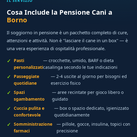
IL SERVIZIO
Cosa Include la Pensione Cani a
Borno
Il soggiorno in pensione è un pacchetto completo di cure,
attenzioni e attività. Non è "lasciare il cane in un box" — è
una vera esperienza di ospitalità professionale.
Pasti
— crocchette, umido, BARF o dieta
personalizzati
casalinga secondo le tue indicazioni
Passeggiate
— 2-4 uscite al giorno per bisogni ed
quotidiane
esercizio fisico
Spazi
— aree recintate per gioco libero o
sgambamento
guidato
Cuccia pulita e
— box o spazio dedicato, igienizzato
confortevole
quotidianamente
Somministrazione
— pillole, gocce, insulina, topici con
farmaci
precisione