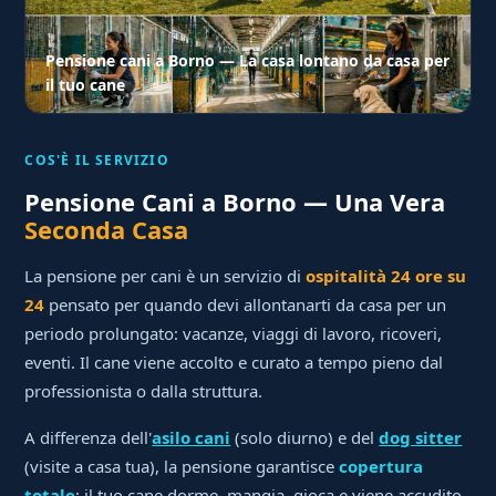
Pensione cani a Borno — La casa lontano da casa per
il tuo cane
COS'È IL SERVIZIO
Pensione Cani a Borno — Una Vera
Seconda Casa
La pensione per cani è un servizio di
ospitalità 24 ore su
24
pensato per quando devi allontanarti da casa per un
periodo prolungato: vacanze, viaggi di lavoro, ricoveri,
eventi. Il cane viene accolto e curato a tempo pieno dal
professionista o dalla struttura.
A differenza dell'
asilo cani
(solo diurno) e del
dog sitter
(visite a casa tua), la pensione garantisce
copertura
totale
: il tuo cane dorme, mangia, gioca e viene accudito