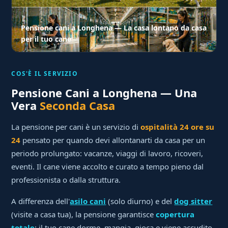
Pensione cani a Longhena — La casa lontano da casa
per il tuo cane
COS'È IL SERVIZIO
Pensione Cani a Longhena — Una
Vera
Seconda Casa
La pensione per cani è un servizio di
ospitalità 24 ore su
24
pensato per quando devi allontanarti da casa per un
periodo prolungato: vacanze, viaggi di lavoro, ricoveri,
eventi. Il cane viene accolto e curato a tempo pieno dal
professionista o dalla struttura.
A differenza dell'
asilo cani
(solo diurno) e del
dog sitter
(visite a casa tua), la pensione garantisce
copertura
totale
: il tuo cane dorme, mangia, gioca e viene accudito