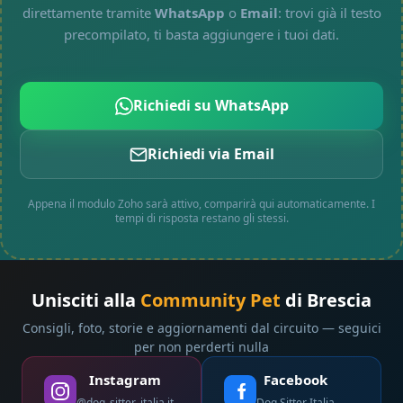
direttamente tramite
WhatsApp
o
Email
: trovi già il testo
precompilato, ti basta aggiungere i tuoi dati.
Richiedi su WhatsApp
Richiedi via Email
Appena il modulo Zoho sarà attivo, comparirà qui automaticamente. I
tempi di risposta restano gli stessi.
Unisciti alla
Community Pet
di Brescia
Consigli, foto, storie e aggiornamenti dal circuito — seguici
per non perderti nulla
Instagram
Facebook
@dog_sitter_italia.it
Dog Sitter Italia