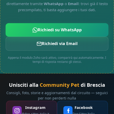
direttamente tramite
WhatsApp
o
Email
: trovi già il testo
precompilato, ti basta aggiungere i tuoi dati.
Richiedi su WhatsApp
Richiedi via Email
Appena il modulo Zoho sarà attivo, comparirà qui automaticamente. I
tempi di risposta restano gli stessi.
Unisciti alla
Community Pet
di Brescia
Consigli, foto, storie e aggiornamenti dal circuito — seguici
per non perderti nulla
Instagram
Facebook
@dog_sitter_italia.it
Dog Sitter Italia