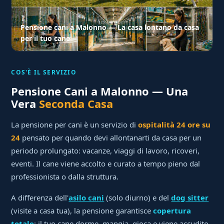
Pensione cani a Malonno — La casa lontano da casa
per il tuo cane
COS'È IL SERVIZIO
Pensione Cani a Malonno — Una
Vera
Seconda Casa
La pensione per cani è un servizio di
ospitalità 24 ore su
24
pensato per quando devi allontanarti da casa per un
periodo prolungato: vacanze, viaggi di lavoro, ricoveri,
eventi. Il cane viene accolto e curato a tempo pieno dal
professionista o dalla struttura.
A differenza dell'
asilo cani
(solo diurno) e del
dog sitter
(visite a casa tua), la pensione garantisce
copertura
totale
: il tuo cane dorme, mangia, gioca e viene accudito