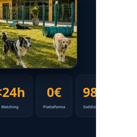
<24h
0€
98%
Matching
Piattaforma
Soddisfazione