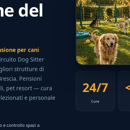
e del
sione per cani
 circuito Dog Sitter
liori strutture di
Brescia. Pensioni
24/7
li, pet resort — cura
lezionati e personale
Cure
o e controllo spazi a