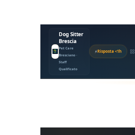
Dog Sitter
Brescia
Pet Care
⚡
Risposta <1h
Bresciano ·
Staff
Qualificato