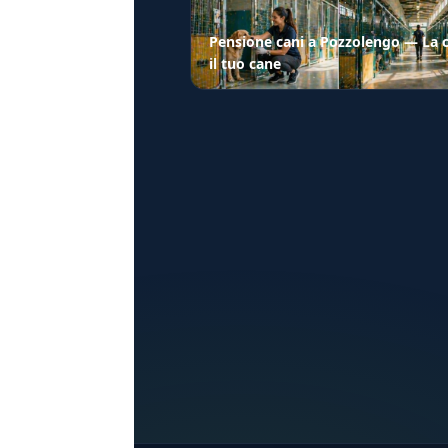
Pensione cani a Pozzolengo — La c
il tuo cane