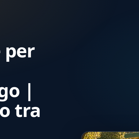
 per
go |
o tra