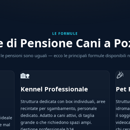
LE FORMULE
e di Pensione Cani a P
le pensioni sono uguali — ecco le principali formule disponibili n
🏡
🎉
Kennel Professionale
Pet
Struttura dedicata con box individuali, aree
Struttur
recintate per sgambamento, personale
idroma
,
dedicato. Adatto a cani attivi, di taglia
il sogg
 ideale
grande o che richiedono spazi ampi.
videoca
he mal
Gestione professionale h24.
chi cer