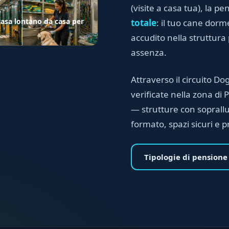
(visite a casa tua), la p
asa lontano da casa per
totale
: il tuo cane dorm
accudito nella struttura 
assenza.
Attraverso il circuito Do
verificate nella zona di 
— strutture con soprall
formato, spazi sicuri e pr
Tipologie di pensione