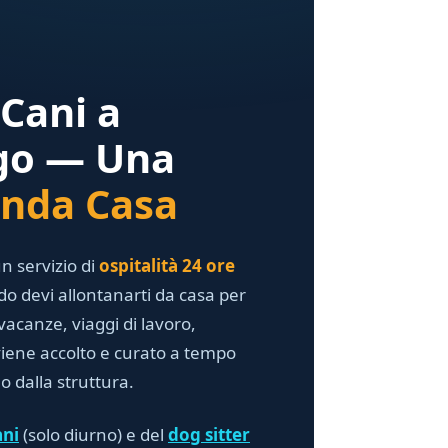
Cani a
go — Una
nda Casa
n servizio di
ospitalità 24 ore
 devi allontanarti da casa per
acanze, viaggi di lavoro,
 viene accolto e curato a tempo
o dalla struttura.
ani
(solo diurno) e del
dog sitter