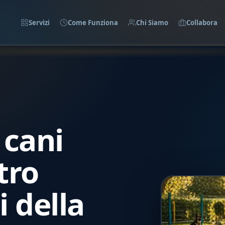
Servizi
Come Funziona
Chi Siamo
Collabora
 cani
tro
 della