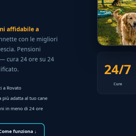
i affidabile a
onnette con le migliori
rescia. Pensioni
t — cura 24 ore su 24
24/7
ficato.
Cure
zi a Rovato
 più adatta al tuo cane
ni in meno di 24 ore
Come funziona ↓