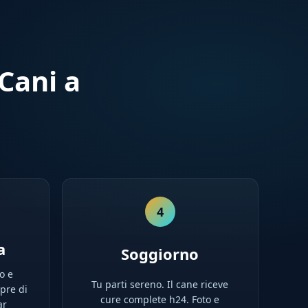
Cani a
4
a
Soggiorno
o e
Tu parti sereno. Il cane riceve
pre di
cure complete h24. Foto e
ar