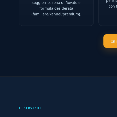
pensio
soggiorno, zona di Rovato e
con f
formula desiderata
(familiare/kennel/premium).
In
IL SERVIZIO