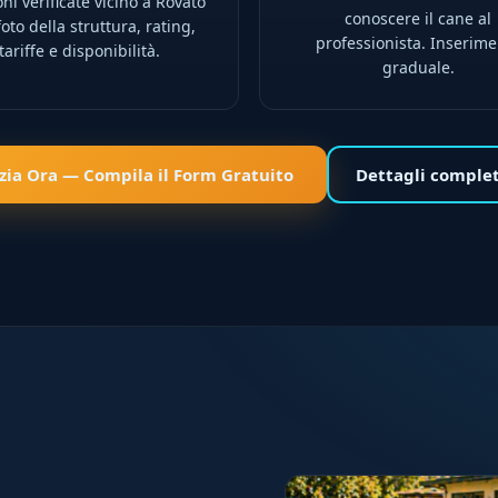
ni verificate vicino a Rovato
conoscere il cane al
oto della struttura, rating,
professionista. Inserim
tariffe e disponibilità.
graduale.
izia Ora — Compila il Form Gratuito
Dettagli comple