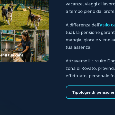
vacanze, viaggi di lavoro
a tempo pieno dal profes
A differenza dell'
asilo c
tua), la pensione garan
mangia, gioca e viene ac
tua assenza.
r il tuo cane
Attraverso il circuito Dog
zona di Rovato, provinci
effettuato, personale for
Tipologie di pensione