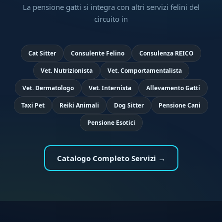
La pensione gatti si integra con altri servizi felini del
circuito in
Cat Sitter
Consulente Felino
Consulenza REICO
Vet. Nutrizionista
Vet. Comportamentalista
Vet. Dermatologo
Vet. Internista
Allevamento Gatti
Taxi Pet
Reiki Animali
Dog Sitter
Pensione Cani
Pensione Esotici
Catalogo Completo Servizi →