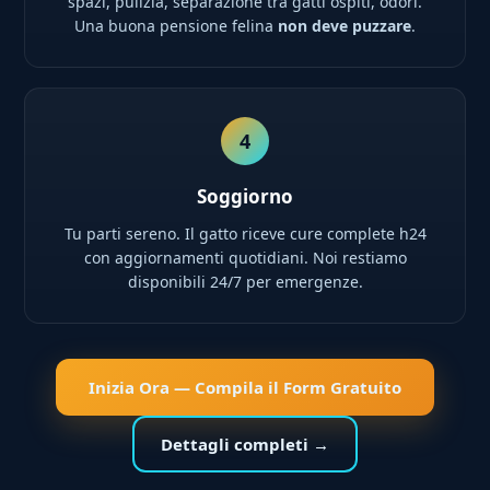
spazi, pulizia, separazione tra gatti ospiti, odori.
Una buona pensione felina
non deve puzzare
.
4
Soggiorno
Tu parti sereno. Il gatto riceve cure complete h24
con aggiornamenti quotidiani. Noi restiamo
disponibili 24/7 per emergenze.
Inizia Ora — Compila il Form Gratuito
Dettagli completi →