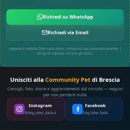
Richiedi su WhatsApp
Richiedi via Email
Appena il modulo Zoho sarà attivo, comparirà qui automaticamente. I
tempi di risposta restano gli stessi.
Unisciti alla
Community Pet
di Brescia
Consigli, foto, storie e aggiornamenti dal circuito — seguici
per non perderti nulla
Instagram
Facebook
@dog_sitter_italia.it
Dog Sitter Italia