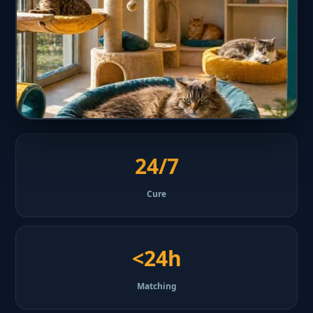
24/7
Cure
<24h
Matching