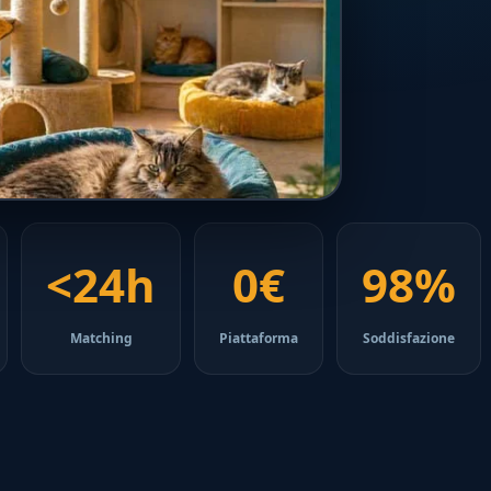
<24h
0€
98%
Matching
Piattaforma
Soddisfazione