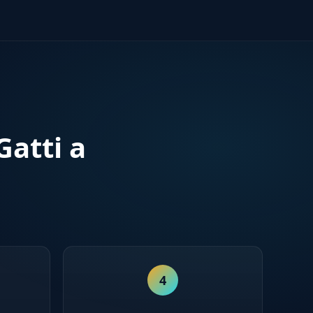
atti a
4