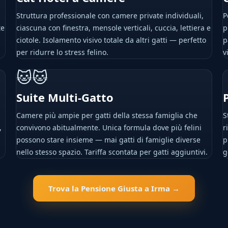
Struttura professionale con camere private individuali,
P
te
ciascuna con finestra, mensole verticali, cuccia, lettiera e
p
ciotole. Isolamento visivo totale da altri gatti — perfetto
p
per ridurre lo stress felino.
v
🐱🐱
Suite Multi-Gatto
Camere più ampie per gatti della stessa famiglia che
S
,
convivono abitualmente. Unica formula dove più felini
r
possono stare insieme — mai gatti di famiglie diverse
p
nello stesso spazio. Tariffa scontata per gatti aggiuntivi.
g
Trova la Pensione Giusta a Irma →