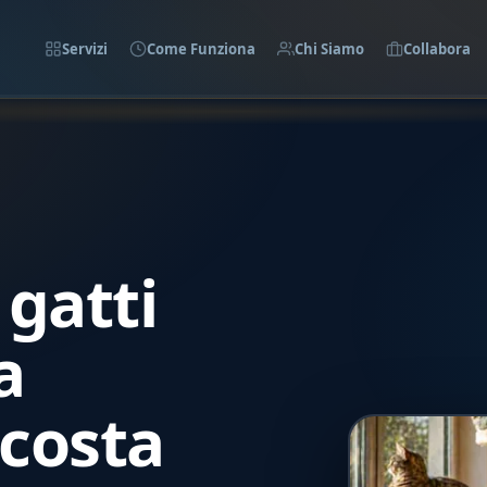
Servizi
Come Funziona
Chi Siamo
Collabora
gatti
a
costa