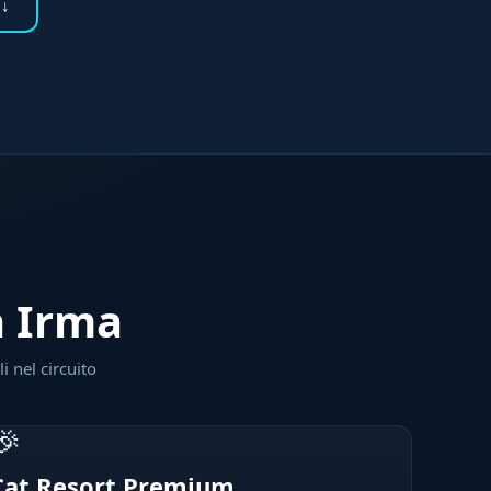
 ↓
a Irma
i nel circuito
🎉
Cat Resort Premium