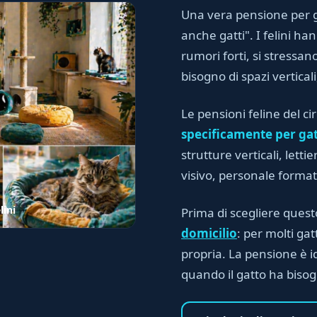
Una vera pensione per g
anche gatti". I felini h
rumori forti, si stressano
bisogno di spazi vertical
Le pensioni feline del ci
specificamente per gat
strutture verticali, lett
visivo, personale forma
lini
Prima di scegliere quest
domicilio
: per molti gat
propria. La pensione è i
quando il gatto ha biso