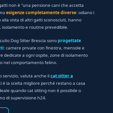
atti non è "una pensione cani che accetta
anno
esigenze completamente diverse
: odiano i
 alla vista di altri gatti sconosciuti, hanno
i, isolamento e routine prevedibile.
rcuito Dog Sitter Brescia sono
progettate
ti
: camere private con finestra, mensole e
iere dedicate a ogni ospite, zone di isolamento
to nel comportamento felino.
o servizio, valuta anche il
cat sitter a
ti è la scelta migliore perché restano a casa
deale quando cat sitting non è possibile o
gno di supervisione h24.