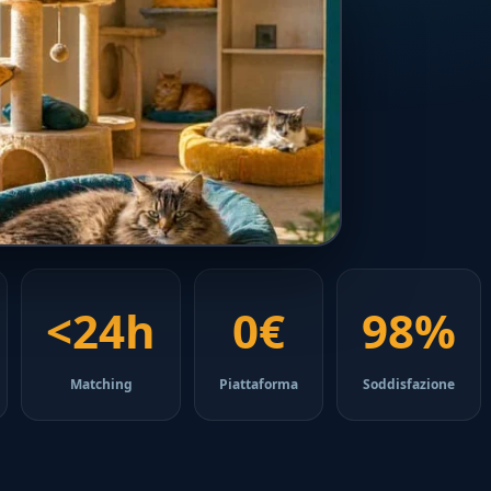
<24h
0€
98%
Matching
Piattaforma
Soddisfazione