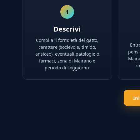
1
Descrivi
Compila il form: età del gatto,
Entro
carattere (socievole, timido,
pensio
ansioso), eventuali patologie o
Maira
farmaci, zona di Mairano e
ra
periodo di soggiorno.
In