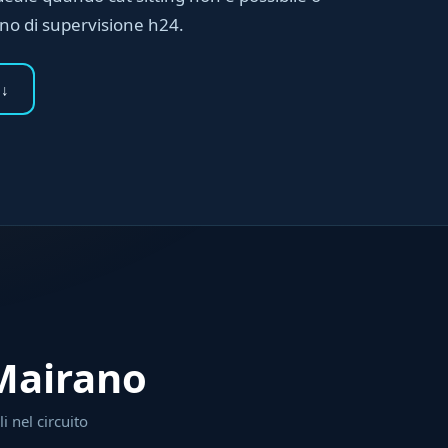
gno di supervisione h24.
 ↓
 Mairano
i nel circuito