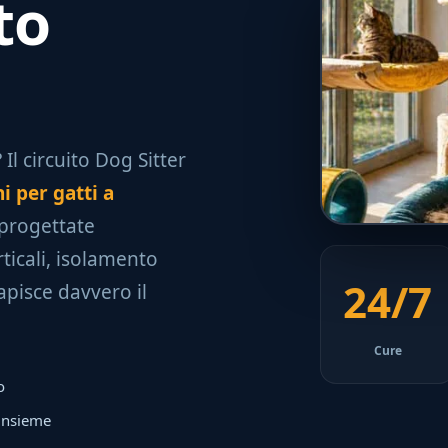
to
Il circuito Dog Sitter
i per gatti a
 progettate
ticali, isolamento
24/7
apisce davvero il
Cure
o
 insieme