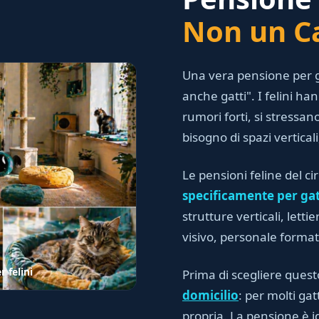
Non un Ca
Una vera pensione per g
anche gatti". I felini h
rumori forti, si stressano
bisogno di spazi vertical
Le pensioni feline del ci
specificamente per gat
strutture verticali, lett
visivo, personale forma
 felini
Prima di scegliere quest
domicilio
: per molti gat
propria. La pensione è i