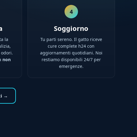
4
a
Soggiorno
ta la
Tu parti sereno. Il gatto riceve
lizia,
cure complete h24 con
 odori.
aggiornamenti quotidiani. Noi
na
non
restiamo disponibili 24/7 per
emergenze.
ti →