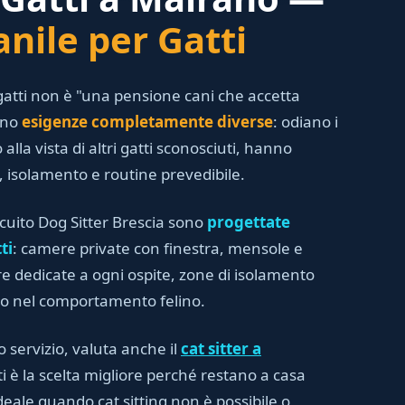
nile per Gatti
atti non è "una pensione cani che accetta
anno
esigenze completamente diverse
: odiano i
 alla vista di altri gatti sconosciuti, hanno
i, isolamento e routine prevedibile.
rcuito Dog Sitter Brescia sono
progettate
ti
: camere private con finestra, mensole e
iere dedicate a ogni ospite, zone di isolamento
to nel comportamento felino.
o servizio, valuta anche il
cat sitter a
ti è la scelta migliore perché restano a casa
deale quando cat sitting non è possibile o