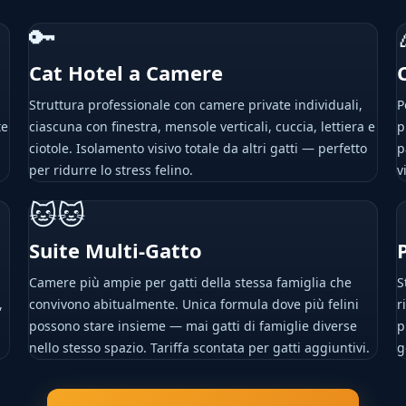
🔑
Cat Hotel a Camere
Struttura professionale con camere private individuali,
P
te
ciascuna con finestra, mensole verticali, cuccia, lettiera e
p
ciotole. Isolamento visivo totale da altri gatti — perfetto
p
per ridurre lo stress felino.
v
🐱🐱
Suite Multi-Gatto
Camere più ampie per gatti della stessa famiglia che
S
,
convivono abitualmente. Unica formula dove più felini
r
possono stare insieme — mai gatti di famiglie diverse
p
nello stesso spazio. Tariffa scontata per gatti aggiuntivi.
g