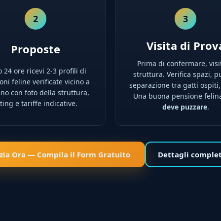
2
3
Visita di Prov
Proposte
Prima di confermare, visi
 24 ore ricevi 2-3 profili di
struttura. Verifica spazi, pu
ni feline verificate vicino a
separazione tra gatti ospiti,
no con foto della struttura,
Una buona pensione feli
ting e tariffe indicative.
deve puzzare
.
izia Ora — Compila il Form Gratuito
Dettagli comple