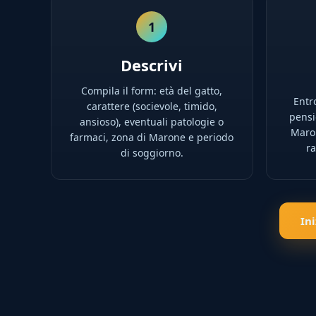
1
Descrivi
Compila il form: età del gatto,
Entro
carattere (socievole, timido,
pensio
ansioso), eventuali patologie o
Maron
farmaci, zona di Marone e periodo
ra
di soggiorno.
In