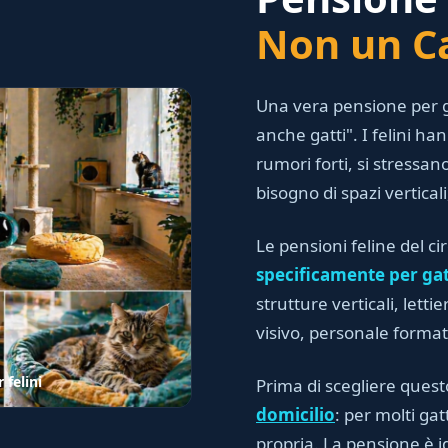
Non un Ca
Una vera pensione per g
anche gatti". I felini h
rumori forti, si stressano
bisogno di spazi vertical
Le pensioni feline del ci
specificamente per gat
strutture verticali, lett
visivo, personale forma
felini
Prima di scegliere quest
domicilio
: per molti gat
propria. La pensione è i