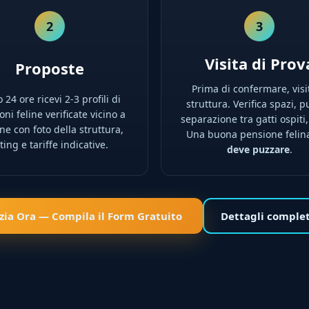
2
3
Visita di Prov
Proposte
Prima di confermare, visi
 24 ore ricevi 2-3 profili di
struttura. Verifica spazi, pu
ni feline verificate vicino a
separazione tra gatti ospiti,
e con foto della struttura,
Una buona pensione feli
ting e tariffe indicative.
deve puzzare
.
izia Ora — Compila il Form Gratuito
Dettagli comple