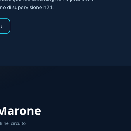
gno di supervisione h24.
 ↓
 Marone
i nel circuito