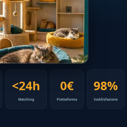
<24h
0€
98%
Matching
Piattaforma
Soddisfazione