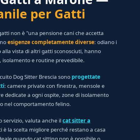
nile per Gatti
atti non è "una pensione cani che accetta
anno
esigenze completamente diverse
: odiano i
 alla vista di altri gatti sconosciuti, hanno
i, isolamento e routine prevedibile.
rcuito Dog Sitter Brescia sono
progettate
ti
: camere private con finestra, mensole e
iere dedicate a ogni ospite, zone di isolamento
to nel comportamento felino.
o servizio, valuta anche il
cat sitter a
ti è la scelta migliore perché restano a casa
deale quando cat sitting non è possibile o