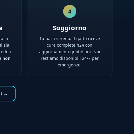
4
a
Soggiorno
ta la
Tu parti sereno. Il gatto riceve
lizia,
cure complete h24 con
 odori.
aggiornamenti quotidiani. Noi
na
non
restiamo disponibili 24/7 per
emergenze.
ti →