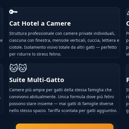
🔑
Cat Hotel a Camere
Struttura professionale con camere private individuali,
P
te
ciascuna con finestra, mensole verticali, cuccia, lettiera e
p
ciotole. Isolamento visivo totale da altri gatti — perfetto
p
per ridurre lo stress felino.
v
🐱🐱
Suite Multi-Gatto
Camere più ampie per gatti della stessa famiglia che
S
,
convivono abitualmente. Unica formula dove più felini
r
possono stare insieme — mai gatti di famiglie diverse
p
nello stesso spazio. Tariffa scontata per gatti aggiuntivi.
g