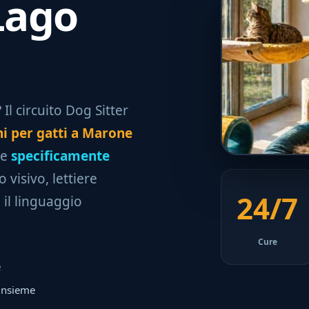
Lago
Il circuito Dog Sitter
i per gatti a Marone
te
specificamente
 visivo, lettiere
24/7
il linguaggio
Cure
e
 insieme