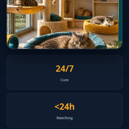
24/7
Cure
<24h
Matching