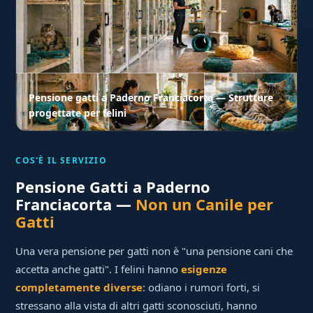
Pensione gatti a Paderno Franciacorta — Strutture
progettate per felini
COS'È IL SERVIZIO
Pensione Gatti a Paderno
Franciacorta —
Non un Canile per
Gatti
Una vera pensione per gatti non è "una pensione cani che
accetta anche gatti". I felini hanno
esigenze
completamente diverse
: odiano i rumori forti, si
stressano alla vista di altri gatti sconosciuti, hanno