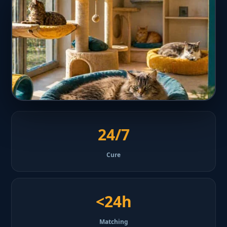
24/7
Cure
<24h
Matching