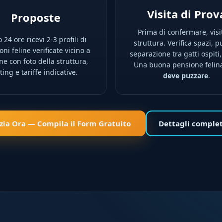
Visita di Prov
Proposte
Prima di confermare, visi
 24 ore ricevi 2-3 profili di
struttura. Verifica spazi, pu
ni feline verificate vicino a
separazione tra gatti ospiti,
ne con foto della struttura,
Una buona pensione feli
ting e tariffe indicative.
deve puzzare
.
izia Ora — Compila il Form Gratuito
Dettagli comple