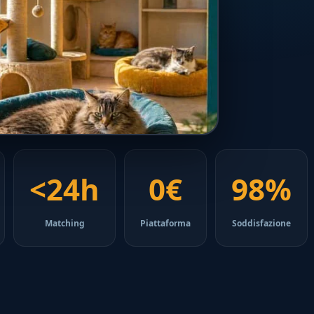
<24h
0€
98%
Matching
Piattaforma
Soddisfazione