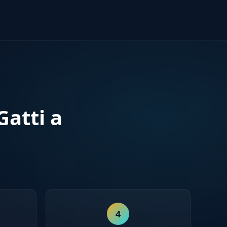
atti a
4