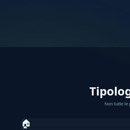
Tipolog
Non tutte le 
🏠