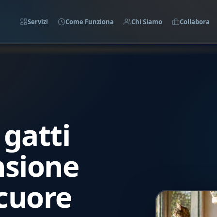
Servizi
Come Funziona
Chi Siamo
Collabora
gatti
nsione
 cuore