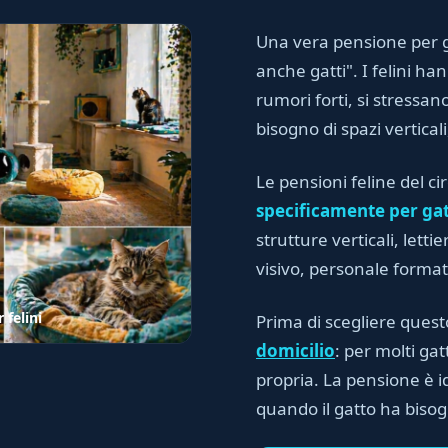
Una vera pensione per g
anche gatti". I felini h
rumori forti, si stressano
bisogno di spazi vertical
Le pensioni feline del ci
specificamente per gat
strutture verticali, lett
visivo, personale forma
 felini
Prima di scegliere quest
domicilio
: per molti gat
propria. La pensione è i
quando il gatto ha biso