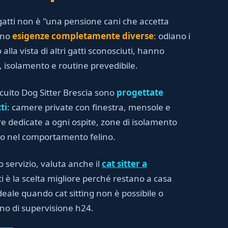
atti non è "una pensione cani che accetta
anno
esigenze completamente diverse
: odiano i
 alla vista di altri gatti sconosciuti, hanno
i, isolamento e routine prevedibile.
rcuito Dog Sitter Brescia sono
progettate
ti
: camere private con finestra, mensole e
iere dedicate a ogni ospite, zone di isolamento
to nel comportamento felino.
o servizio, valuta anche il
cat sitter a
ti è la scelta migliore perché restano a casa
deale quando cat sitting non è possibile o
gno di supervisione h24.