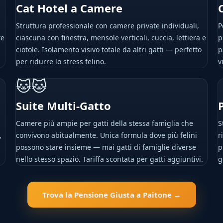
Cat Hotel a Camere
Struttura professionale con camere private individuali,
P
te
ciascuna con finestra, mensole verticali, cuccia, lettiera e
p
ciotole. Isolamento visivo totale da altri gatti — perfetto
p
per ridurre lo stress felino.
v
🐱🐱
Suite Multi-Gatto
Camere più ampie per gatti della stessa famiglia che
S
,
convivono abitualmente. Unica formula dove più felini
r
possono stare insieme — mai gatti di famiglie diverse
p
nello stesso spazio. Tariffa scontata per gatti aggiuntivi.
g
Trova la Pensione Giusta a Paitone →