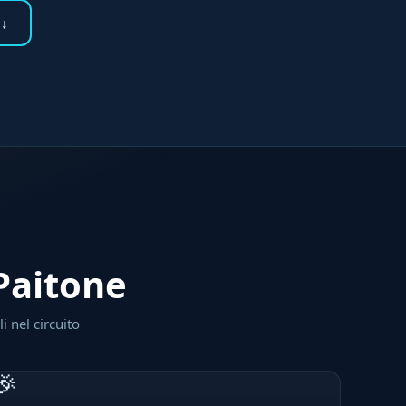
 ↓
 Paitone
i nel circuito
🎉