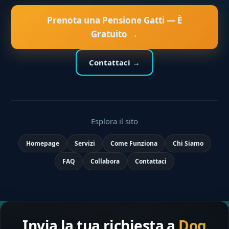
Prenota una Pensione Gatti — È
Gratuito →
Contattaci →
Esplora il sito
Homepage
Servizi
Come Funziona
Chi Siamo
FAQ
Collabora
Contattaci
Invia la tua richiesta a
Dog