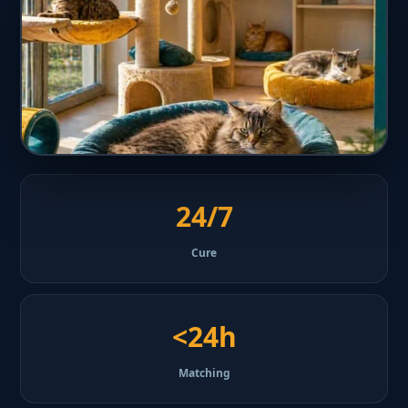
24/7
Cure
<24h
Matching