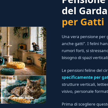
del Gard
per Gatti
Una vera pensione per g
anche gatti". I felini h
rumori forti, si stressano
bisogno di spazi vertical
Le pensioni feline del ci
specificamente per gat
strutture verticali, lett
visivo, personale forma
rogettate per felini
Prima di scegliere quest