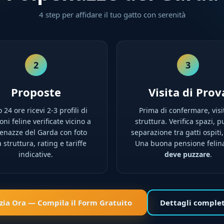
4 step per affidare il tuo gatto con serenità
2
3
Proposte
Visita di Prov
 24 ore ricevi 2-3 profili di
Prima di confermare, visi
ni feline verificate vicino a
struttura. Verifica spazi, pu
enazze del Garda con foto
separazione tra gatti ospiti,
a struttura, rating e tariffe
Una buona pensione feli
indicative.
deve puzzare
.
izia Ora — Compila il Form Gratuito
Dettagli comple