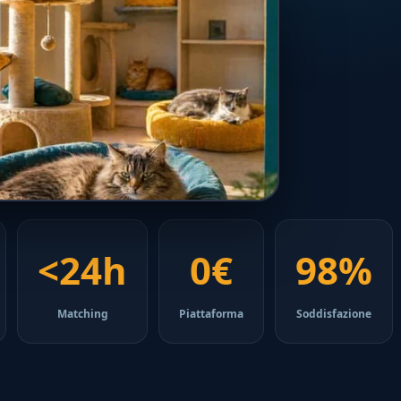
<24h
0€
98%
Matching
Piattaforma
Soddisfazione