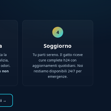
4
a
Soggiorno
ta la
Tu parti sereno. Il gatto riceve
lizia,
cure complete h24 con
 odori.
aggiornamenti quotidiani. Noi
na
non
restiamo disponibili 24/7 per
emergenze.
ti →