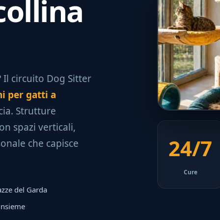
collina
Il circuito Dog Sitter
i per gatti a
cia. Strutture
n spazi verticali,
24/7
sonale che capisce
Cure
azze del Garda
 insieme