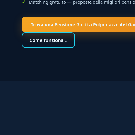
Matching gratuito — proposte delle migliori pensio
Trova una Pensione Gatti a Polpenazze del Ga
Come funziona ↓