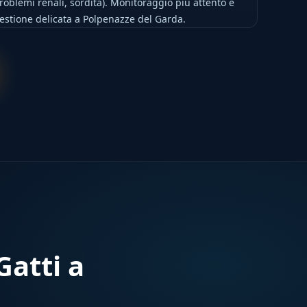
roblemi renali, sordità). Monitoraggio più attento e
estione delicata a Polpenazze del Garda.
atti a