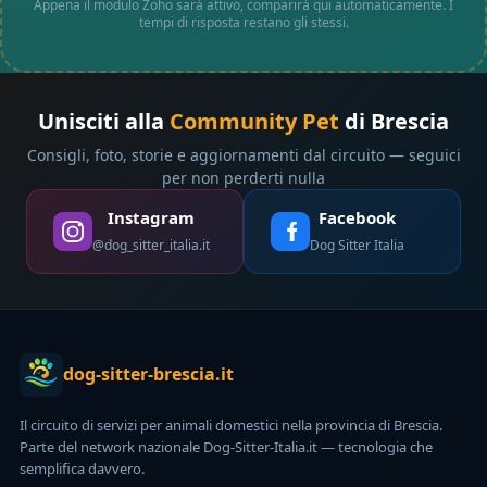
Appena il modulo Zoho sarà attivo, comparirà qui automaticamente. I
tempi di risposta restano gli stessi.
Unisciti alla
Community Pet
di Brescia
Consigli, foto, storie e aggiornamenti dal circuito — seguici
per non perderti nulla
Instagram
Facebook
@dog_sitter_italia.it
Dog Sitter Italia
dog-sitter-brescia.it
Il circuito di servizi per animali domestici nella provincia di Brescia.
Parte del network nazionale Dog-Sitter-Italia.it — tecnologia che
semplifica davvero.