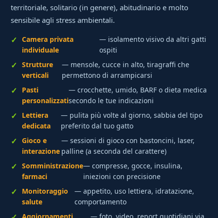
territoriale, solitario (in genere), abitudinario e molto
sensibile agli stress ambientali.
Camera privata
— isolamento visivo da altri gatti
individuale
ospiti
Strutture
— mensole, cucce in alto, tiragraffi che
verticali
permettono di arrampicarsi
Pasti
— crocchette, umido, BARF o dieta medica
personalizzati
secondo le tue indicazioni
Lettiera
— pulita più volte al giorno, sabbia del tipo
dedicata
preferito dal tuo gatto
Gioco e
— sessioni di gioco con bastoncini, laser,
interazione
palline (a seconda del carattere)
Somministrazione
— compresse, gocce, insulina,
farmaci
iniezioni con precisione
Monitoraggio
— appetito, uso lettiera, idratazione,
salute
comportamento
Aggiornamenti
— foto, video, report quotidiani via