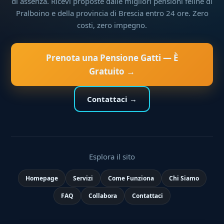
di assenza. Ricevi proposte dalle migliori pensioni feline di
Pralboino e della provincia di Brescia entro 24 ore. Zero
costi, zero impegno.
Prenota una Pensione Gatti — È
Gratuito →
Contattaci →
Esplora il sito
Homepage
Servizi
Come Funziona
Chi Siamo
FAQ
Collabora
Contattaci