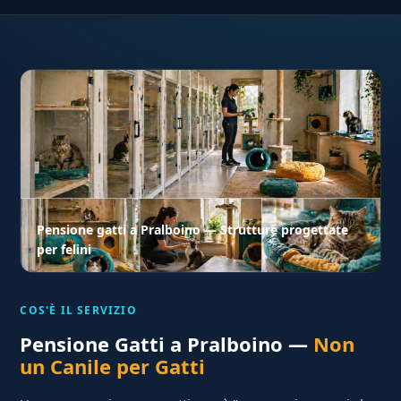
Pensione gatti a Pralboino — Strutture progettate
per felini
COS'È IL SERVIZIO
Pensione Gatti a Pralboino —
Non
un Canile per Gatti