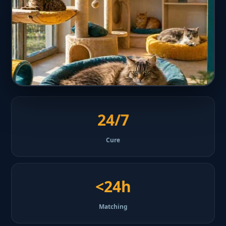
24/7
Cure
<24h
Matching