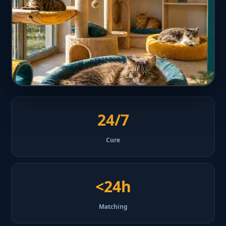
24/7
Cure
<24h
Matching