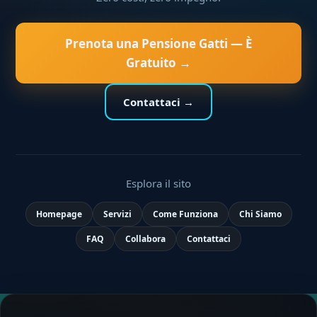
Prenota una Pensione Gatti — È
Gratuito →
Contattaci →
Esplora il sito
Homepage
Servizi
Come Funziona
Chi Siamo
FAQ
Collabora
Contattaci